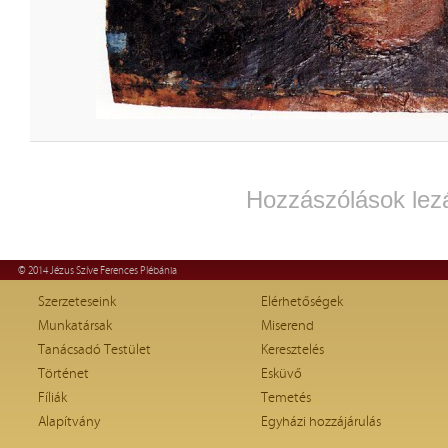
Hozzászólások lez
© 2014 Jézus Szíve Ferences Plébánia
Szerzeteseink
Elérhetőségek
Munkatársak
Miserend
Tanácsadó Testület
Keresztelés
Történet
Esküvő
Fíliák
Temetés
Alapítvány
Egyházi hozzájárulás