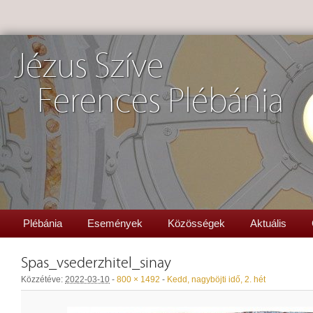
Jézus Szíve
Ferences Plébánia
Plébánia
Események
Közösségek
Aktuális
Spas_vsederzhitel_sinay
Közzétéve:
2022-03-10
-
800 × 1492
-
Kedd, nagyböjti idő, 2. hét