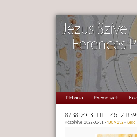
Jézus Szíve
Ferences P
Plébánia
Események
Köz
87B8D4C3-11EF-4612-BB
Közzétéve:
2022-01-31
-
480 × 252
-
Kedd, 