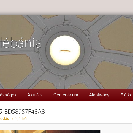
lébánia
össégek
Aktuális
Centenárium
Alapítvány
Élő kö
95-BD58957F48A8
évközi idő, 4. hét