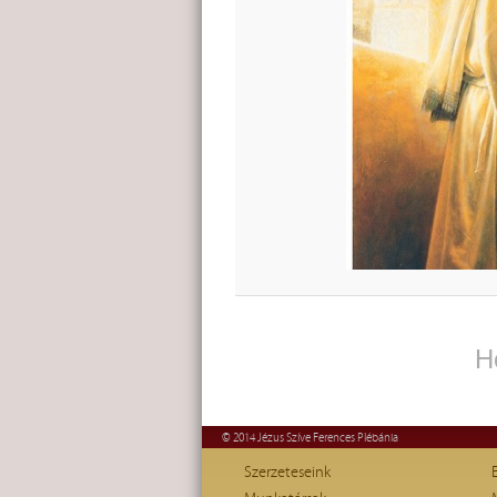
H
© 2014 Jézus Szíve Ferences Plébánia
Szerzeteseink