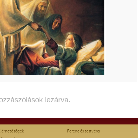
ozzászólások lezárva.
Elérhetőségek
Ferenc és testvérei