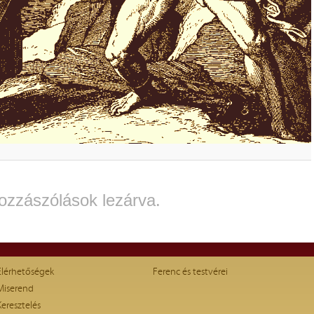
ozzászólások lezárva.
Elérhetőségek
Ferenc és testvérei
Miserend
Keresztelés