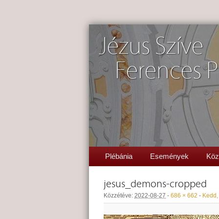
Jézus Szíve
Ferences P
Plébánia
Események
Köz
jesus_demons-cropped
Közzétéve:
2022-08-27
-
686 × 662
-
Kedd, 