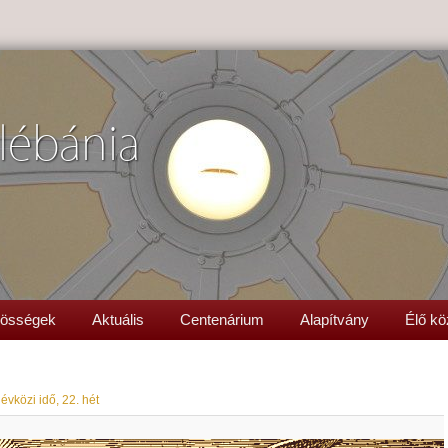
lébánia
össégek
Aktuális
Centenárium
Alapítvány
Élő kö
évközi idő, 22. hét