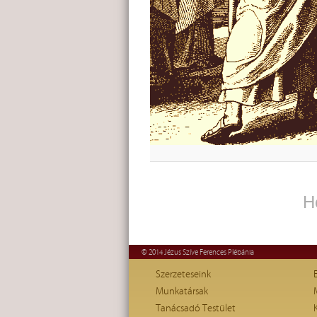
H
© 2014 Jézus Szíve Ferences Plébánia
Szerzeteseink
Munkatársak
Tanácsadó Testület