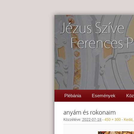
Jézus Szíve
Ferences P
Plébánia
Események
Köz
anyám és rokonaim
Közzétéve:
2022-07-18
-
450 × 300
-
Kedd, 