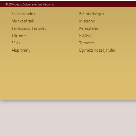
© 2014 Jézus Szíve Ferences Plébánia
Szerzeteseink
Elérhetőségek
Munkatársak
Miserend
Tanácsadó Testület
Keresztelés
Történet
Esküvő
Fíliák
Temetés
Alapítvány
Egyházi hozzájárulás