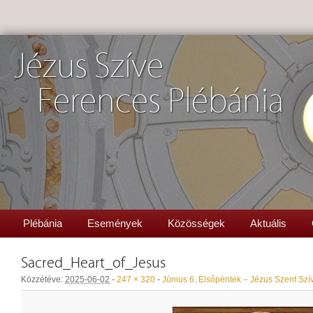
Jézus Szíve
Ferences Plébánia
Plébánia
Események
Közösségek
Aktuális
Sacred_Heart_of_Jesus
Közzétéve:
2025-06-02
-
247 × 320
-
Június 6. Elsőpéntek – Jézus Szent Szív