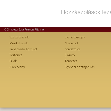
Hozzászólások lez
© 2014 Jézus Szíve Ferences Plébánia
Szerzeteseink
Elérhetőségek
Munkatársak
Miserend
Tanácsadó Testület
Keresztelés
Történet
Esküvő
Fíliák
Temetés
Alapítvány
Egyházi hozzájárulás