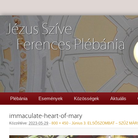
Jézus Szíve
Ferences Plébánia
Plébánia
Események
Közösségek
Aktuális
immaculate-heart-of-mary
Közzétéve:
2023-05-29
-
800 × 450
-
Június 3. ELSŐSZOMBAT – SZŰZ MÁR