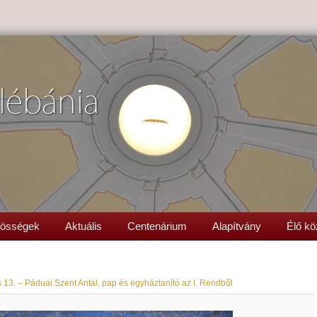
lébánia
össégek
Aktuális
Centenárium
Alapítvány
Élő kö
 13. – Páduai Szent Antal, pap és egyháztanító az I. Rendből