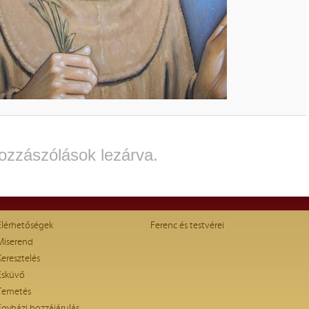
ozzászólások lezárva.
Elérhetőségek
Ferenc és testvérei
Miserend
Keresztelés
Esküvő
Temetés
Egyházi hozzájárulás