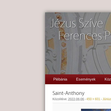
Jézus Szíve
Ferences P
Plébánia
Események
Köz
Saint-Anthony
Közzétéve:
2022-06-06
-
450 × 601
-
Június