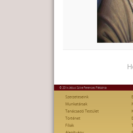
H
© 2014 Jézus Szíve Ferences Plébánia
Szerzeteseink
Munkatársak
Tanácsadó Testület
Történet
Fíliák
Alapítvány