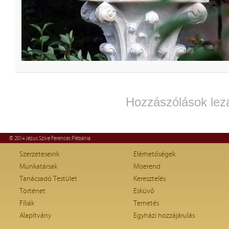
Hozzászólások lez
© 2014 Jézus Szíve Ferences Plébánia
Szerzeteseink
Elérhetőségek
Munkatársak
Miserend
Tanácsadó Testület
Keresztelés
Történet
Esküvő
Fíliák
Temetés
Alapítvány
Egyházi hozzájárulás