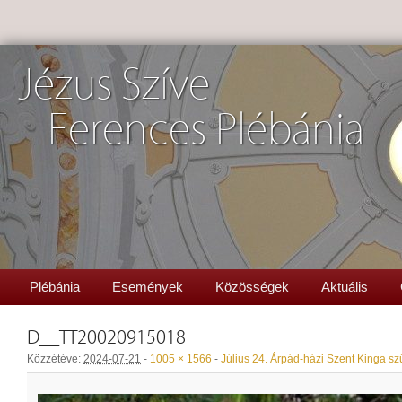
Jézus Szíve
Ferences Plébánia
Plébánia
Események
Közösségek
Aktuális
D__TT20020915018
Közzétéve:
2024-07-21
-
1005 × 1566
-
Július 24. Árpád-házi Szent Kinga sz