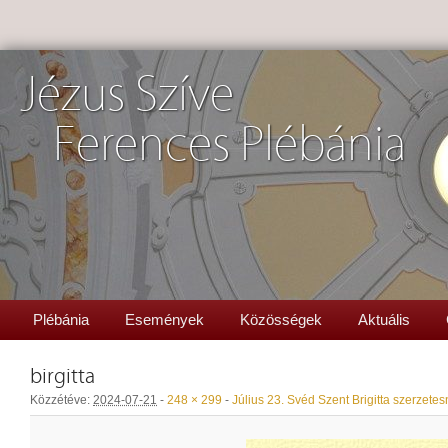
Jézus Szíve
Ferences Plébánia
Plébánia
Események
Közösségek
Aktuális
birgitta
Közzétéve:
2024-07-21
-
248 × 299
-
Július 23. Svéd Szent Brigitta szerzete