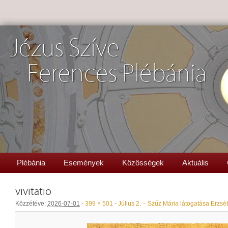
Jézus Szíve
Ferences Plébánia
Plébánia
Események
Közösségek
Aktuális
vivitatio
Közzétéve:
2026-07-01
-
399 × 501
-
Július 2. – Szűz Mária látogatása Erzs