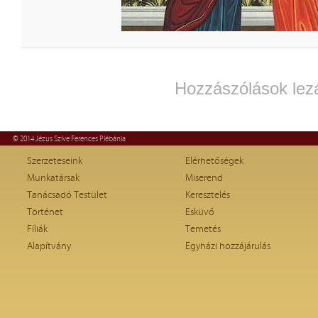
Hozzászólások lez
© 2014 Jézus Szíve Ferences Plébánia
Szerzeteseink
Elérhetőségek
Munkatársak
Miserend
Tanácsadó Testület
Keresztelés
Történet
Esküvő
Fíliák
Temetés
Alapítvány
Egyházi hozzájárulás