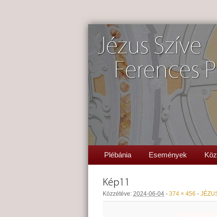
Jézus Szíve
Ferences P
Plébánia
Események
Köz
Kép11
Közzétéve:
2024-06-04
-
374 × 456
-
JÉZUS