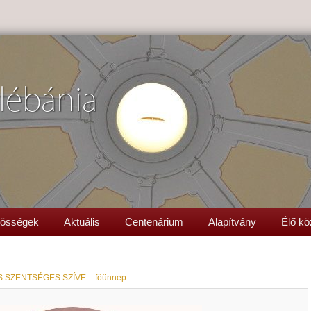
lébánia
össégek
Aktuális
Centenárium
Alapítvány
Élő kö
 SZENTSÉGES SZÍVE – főünnep