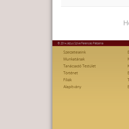
H
© 2014 Jézus Szíve Ferences Plébánia
Szerzeteseink
Munkatársak
Tanácsadó Testület
Történet
Fíliák
Alapítvány