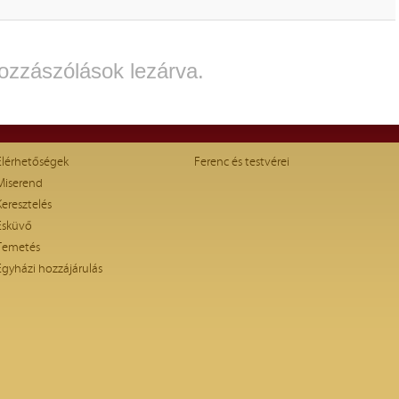
ozzászólások lezárva.
Elérhetőségek
Ferenc és testvérei
Miserend
Keresztelés
Esküvő
Temetés
Egyházi hozzájárulás