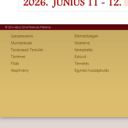
© 2014 Jézus Szíve Ferences Plébánia
Szerzeteseink
Elérhetőségek
Munkatársak
Miserend
Tanácsadó Testület
Keresztelés
Történet
Esküvő
Fíliák
Temetés
Alapítvány
Egyházi hozzájárulás