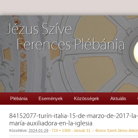
Jézus Szíve
Ferences Plébánia
Plébánia
Események
Közösségek
Aktuális
84152077-turín-italia-15-de-marzo-de-2017-la
maría-auxiliadora-en-la-iglesia
Közzétéve:
2024-01-29
-
724 × 1300
-
Január 31. – Bosco Szent János áldo