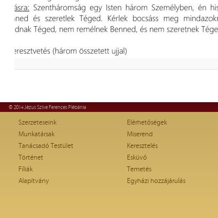
© 2014 Jézus Szíve Ferences Plébánia
Szerzeteseink
Elérhetőségek
Munkatársak
Miserend
Tanácsadó Testület
Keresztelés
Történet
Esküvő
Fíliák
Temetés
Alapítvány
Egyházi hozzájárulás