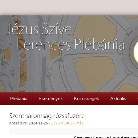
Jézus Szíve
Ferences Plébánia
Plébánia
Események
Közösségek
Aktuális
Szentháromság rózsafüzére
Közzétéve:
2024-11-26
-
1393 × 1903
-
Imák