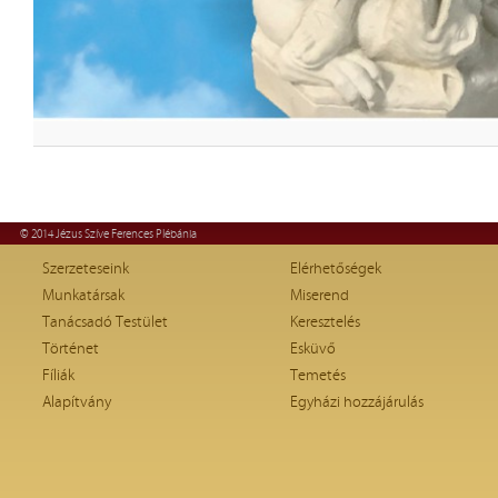
© 2014 Jézus Szíve Ferences Plébánia
Szerzeteseink
Elérhetőségek
Munkatársak
Miserend
Tanácsadó Testület
Keresztelés
Történet
Esküvő
Fíliák
Temetés
Alapítvány
Egyházi hozzájárulás