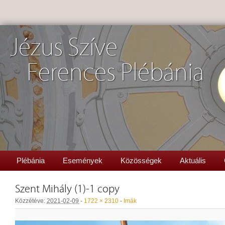
Jézus Szíve
Ferences Plébánia
Plébánia
Események
Közösségek
Aktuális
Szent Mihály (1)-1 copy
Közzétéve:
2021-02-09
-
1722 × 2310
-
Imák