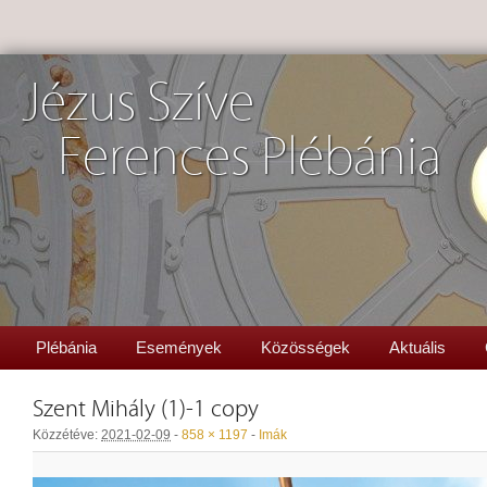
Jézus Szíve
Ferences Plébánia
Plébánia
Események
Közösségek
Aktuális
Szent Mihály (1)-1 copy
Közzétéve:
2021-02-09
-
858 × 1197
-
Imák