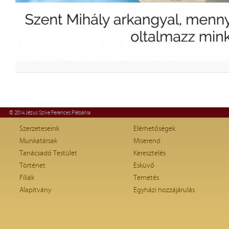
© 2014 Jézus Szíve Ferences Plébánia
Szerzeteseink
Elérhetőségek
Munkatársak
Miserend
Tanácsadó Testület
Keresztelés
Történet
Esküvő
Fíliák
Temetés
Alapítvány
Egyházi hozzájárulás