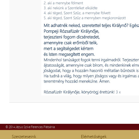
© 2014 Jézus Szíve Ferences Plébánia
Szerzeteseink
Elérhetőségek