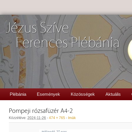
Jézus Szíve
Ferences Plébánia
Plébánia
Események
Közösségek
Aktuális
Pompeji rózsafüzér A4-2
Közzétéve:
2024-11-26
-
474 × 765
-
Imák