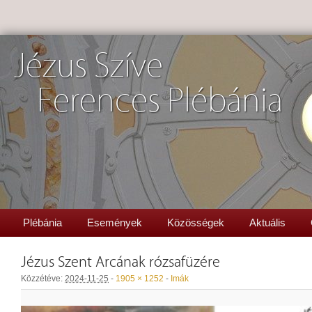
Jézus Szíve
Ferences Plébánia
Plébánia
Események
Közösségek
Aktuális
Jézus Szent Arcának rózsafüzére
Közzétéve:
2024-11-25
-
1905 × 1252
-
Imák