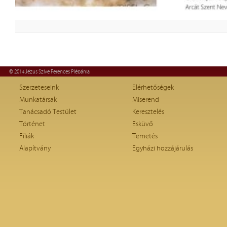
© 2014 Jézus Szíve Ferences Plébánia
Szerzeteseink
Elérhetőségek
Munkatársak
Miserend
Tanácsadó Testület
Keresztelés
Történet
Esküvő
Fíliák
Temetés
Alapítvány
Egyházi hozzájárulás