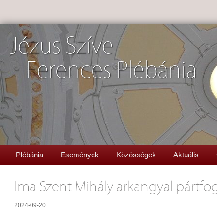
Jézus Szíve
Ferences Plébánia
Plébánia
Események
Közösségek
Aktuális
Ima Szent Mihály arkangyal pártfo
2024-09-20