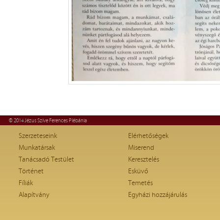
© 2014 Jézus Szíve Ferences Plébánia
Szerzeteseink
Elérhetőségek
Munkatársak
Miserend
Tanácsadó Testület
Keresztelés
Történet
Esküvő
Fíliák
Temetés
Alapítvány
Egyházi hozzájárulás