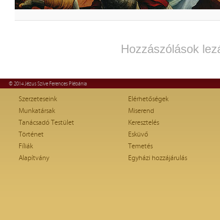
Hozzászólások lez
© 2014 Jézus Szíve Ferences Plébánia
Szerzeteseink
Elérhetőségek
Munkatársak
Miserend
Tanácsadó Testület
Keresztelés
Történet
Esküvő
Fíliák
Temetés
Alapítvány
Egyházi hozzájárulás