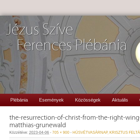
Jézus Szíve
Ferences Plébánia
Plébánia
Események
Közösségek
Aktuális
the-resurrection-of-christ-from-the-right-wing
matthias-grunewald
Közzétéve:
2023-04-06
-
705 × 900
-
HÚSVÉTVASÁRNAP, KRISZTUS FELT