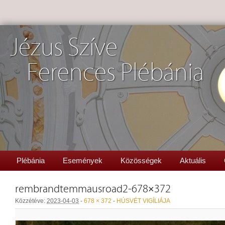
Jézus Szíve
Ferences Plébánia
Plébánia
Események
Közösségek
Aktuális
rembrandtemmausroad2-678×372
Közzétéve:
2023-04-03
-
678 × 372
-
HÚSVÉT VIGÍLIÁJA