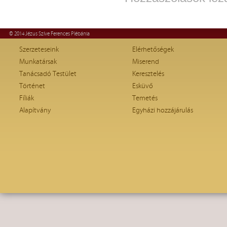
© 2014 Jézus Szíve Ferences Plébánia
Szerzeteseink
Elérhetőségek
Munkatársak
Miserend
Tanácsadó Testület
Keresztelés
Történet
Esküvő
Fíliák
Temetés
Alapítvány
Egyházi hozzájárulás