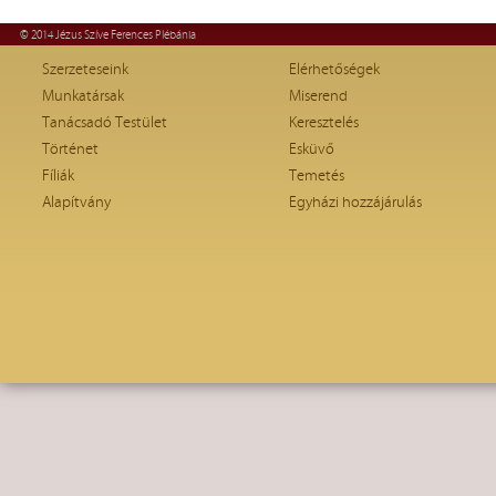
© 2014 Jézus Szíve Ferences Plébánia
Szerzeteseink
Elérhetőségek
Munkatársak
Miserend
Tanácsadó Testület
Keresztelés
Történet
Esküvő
Fíliák
Temetés
Alapítvány
Egyházi hozzájárulás