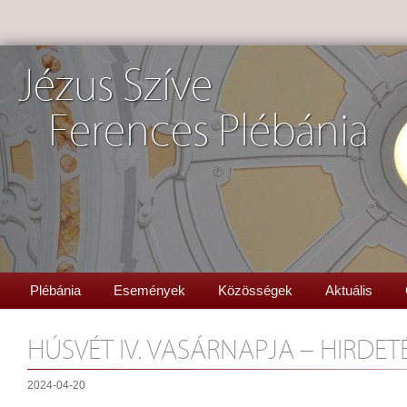
Jézus Szíve
Ferences Plébánia
Plébánia
Események
Közösségek
Aktuális
HÚSVÉT IV. VASÁRNAPJA – HIRDET
2024-04-20