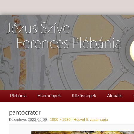
Jézus Szíve
Ferences Plébánia
Plébánia
Események
Közösségek
Aktuális
pantocrator
Közzétéve:
2023-05-09
-
1000 × 1930
-
Húsvét 6. vasárnapja