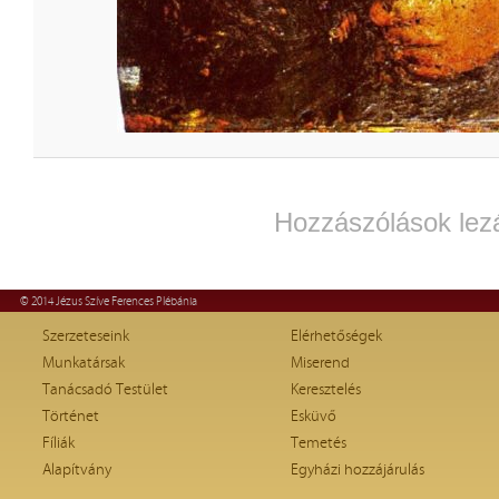
Hozzászólások lez
© 2014 Jézus Szíve Ferences Plébánia
Szerzeteseink
Elérhetőségek
Munkatársak
Miserend
Tanácsadó Testület
Keresztelés
Történet
Esküvő
Fíliák
Temetés
Alapítvány
Egyházi hozzájárulás