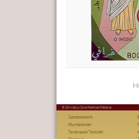
H
© 2014 Jézus Szíve Ferences Plébánia
Szerzeteseink
Munkatársak
Tanácsadó Testület