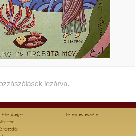
ozzászólások lezárva.
Elérhetőségek
Ferenc és testvérei
Miserend
Keresztelés