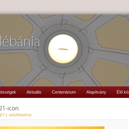
lébánia
össégek
Aktuális
Centenárium
Alapítvány
Élő kö
-21-icon
ÉT 3. VASÁRNAPJA