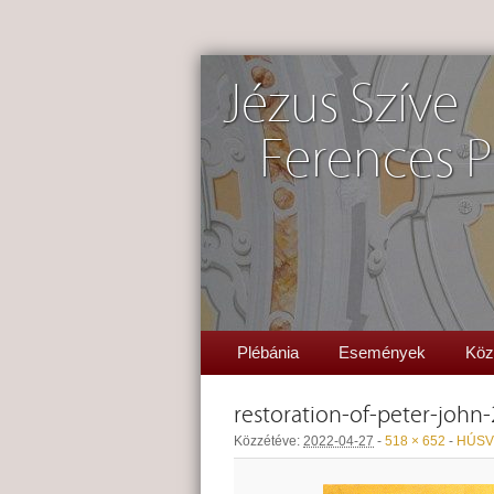
Jézus Szíve
Ferences P
Plébánia
Események
Köz
restoration-of-peter-john
Közzétéve:
2022-04-27
-
518 × 652
-
HÚSV