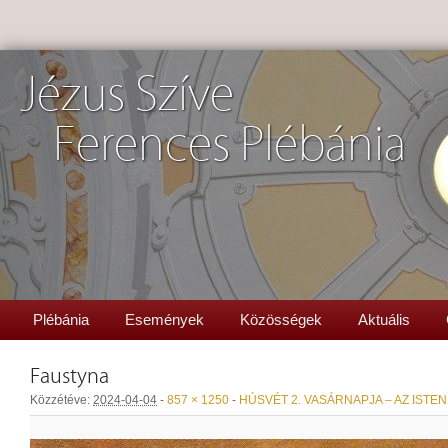
Jézus Szíve
Ferences Plébánia
Plébánia
Események
Közösségek
Aktuális
Faustyna
Közzétéve:
2024-04-04
-
857 × 1250
-
HÚSVÉT 2. VASÁRNAPJA – AZ ISTE