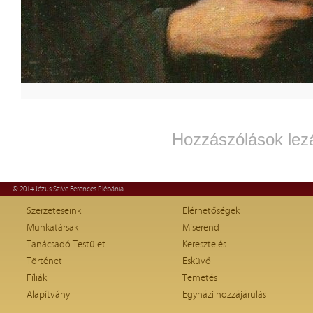
Hozzászólások lez
© 2014 Jézus Szíve Ferences Plébánia
Szerzeteseink
Elérhetőségek
Munkatársak
Miserend
Tanácsadó Testület
Keresztelés
Történet
Esküvő
Fíliák
Temetés
Alapítvány
Egyházi hozzájárulás