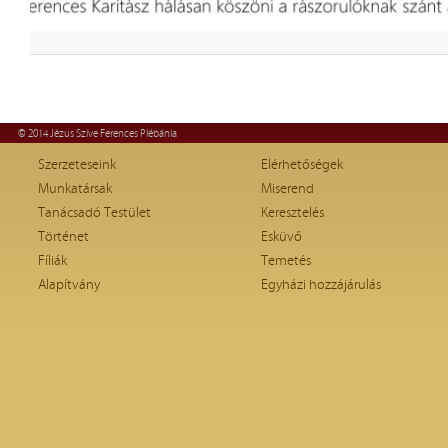
© 2014 Jézus Szíve Ferences Plébánia
Szerzeteseink
Elérhetőségek
Munkatársak
Miserend
Tanácsadó Testület
Keresztelés
Történet
Esküvő
Fíliák
Temetés
Alapítvány
Egyházi hozzájárulás