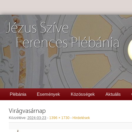
Jézus Szíve
Ferences Plébánia
Plébánia
Események
Közösségek
Aktuális
Virágvasárnap
Közzétéve:
2024-03-23
-
1396 × 1730
-
Hirdetések