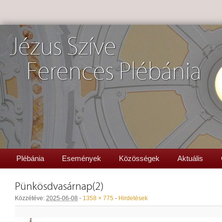
Jézus Szíve
Ferences Plébánia
Plébánia
Események
Közösségek
Aktuális
Pünkösdvasárnap(2)
Közzétéve:
2025-06-08
-
1358 × 775
-
Hirdetések