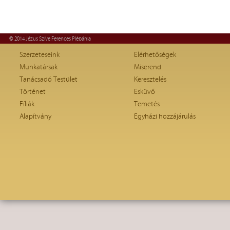
© 2014 Jézus Szíve Ferences Plébánia
Szerzeteseink
Elérhetőségek
Munkatársak
Miserend
Tanácsadó Testület
Keresztelés
Történet
Esküvő
Fíliák
Temetés
Alapítvány
Egyházi hozzájárulás