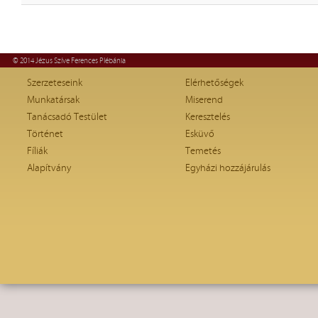
© 2014 Jézus Szíve Ferences Plébánia
Szerzeteseink
Elérhetőségek
Munkatársak
Miserend
Tanácsadó Testület
Keresztelés
Történet
Esküvő
Fíliák
Temetés
Alapítvány
Egyházi hozzájárulás