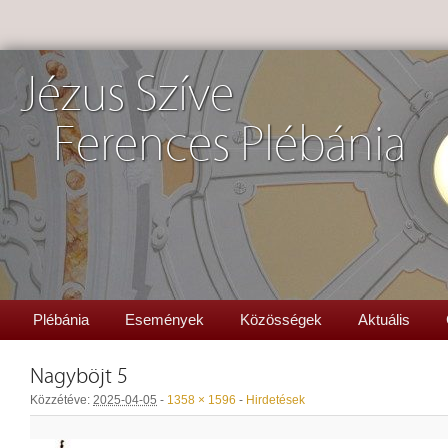
Jézus Szíve
Ferences Plébánia
Plébánia
Események
Közösségek
Aktuális
Nagyböjt 5
Közzétéve:
2025-04-05
-
1358 × 1596
-
Hirdetések