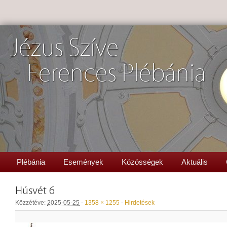
Jézus Szíve
Ferences Plébánia
Plébánia
Események
Közösségek
Aktuális
Húsvét 6
Közzétéve:
2025-05-25
-
1358 × 1255
-
Hirdetések