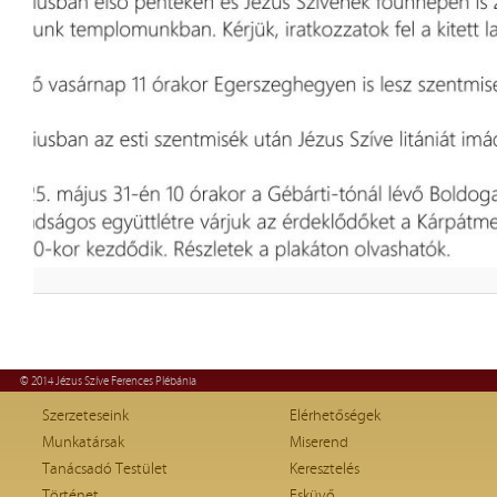
© 2014 Jézus Szíve Ferences Plébánia
Szerzeteseink
Elérhetőségek
Munkatársak
Miserend
Tanácsadó Testület
Keresztelés
Történet
Esküvő