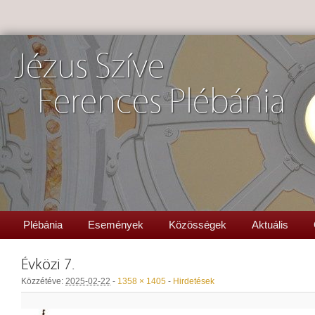
Jézus Szíve
Ferences Plébánia
Plébánia
Események
Közösségek
Aktuális
Évközi 7.
Közzétéve:
2025-02-22
-
1358 × 1405
-
Hirdetések