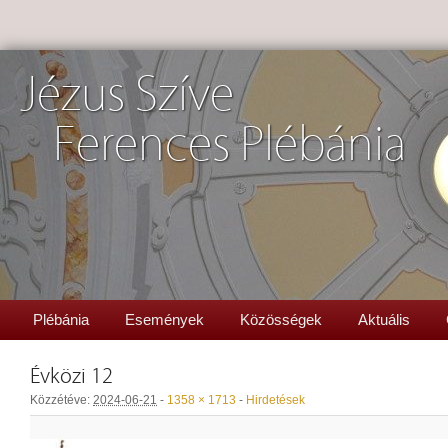
Jézus Szíve
Ferences Plébánia
Plébánia
Események
Közösségek
Aktuális
Évközi 12
Közzétéve:
2024-06-21
-
1358 × 1713
-
Hirdetések