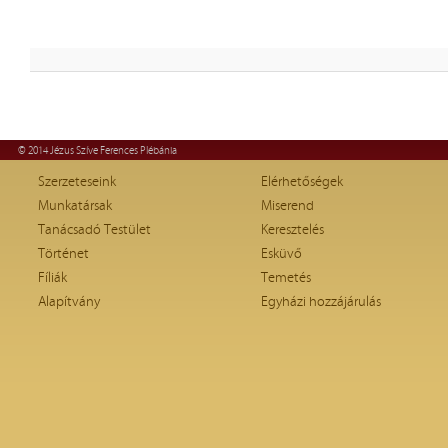
© 2014 Jézus Szíve Ferences Plébánia
Szerzeteseink
Elérhetőségek
Munkatársak
Miserend
Tanácsadó Testület
Keresztelés
Történet
Esküvő
Fíliák
Temetés
Alapítvány
Egyházi hozzájárulás