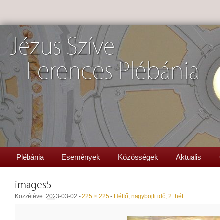
Jézus Szíve
Ferences Plébánia
Plébánia
Események
Közösségek
Aktuális
images5
Közzétéve:
2023-03-02
-
225 × 225
-
Hétfő, nagyböjti idő, 2. hét