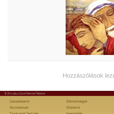
Hozzászólások lez
© 2014 Jézus Szíve Ferences Plébánia
Szerzeteseink
Elérhetőségek
Munkatársak
Miserend
Tanácsadó Testület
Keresztelés