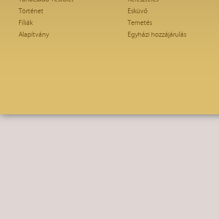
Történet
Esküvő
Fíliák
Temetés
Alapítvány
Egyházi hozzájárulás