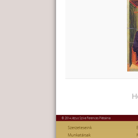
H
© 2014 Jézus Szíve Ferences Plébánia
Szerzeteseink
Munkatársak