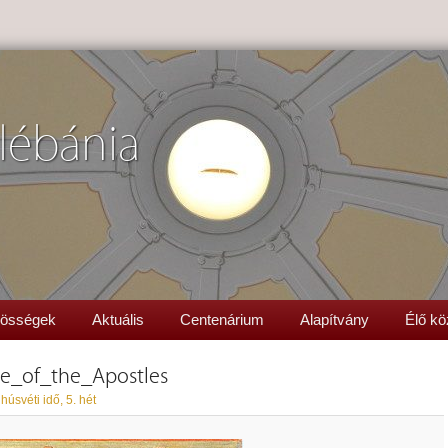
lébánia
össégek
Aktuális
Centenárium
Alapítvány
Élő kö
ve_of_the_Apostles
 húsvéti idő, 5. hét