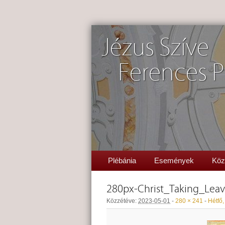
Jézus Szíve
Ferences P
Plébánia
Események
Köz
280px-Christ_Taking_Lea
Közzétéve:
2023-05-01
-
280 × 241
-
Hétfő,