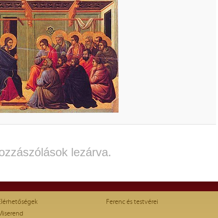
ozzászólások lezárva.
Elérhetőségek
Ferenc és testvérei
Miserend