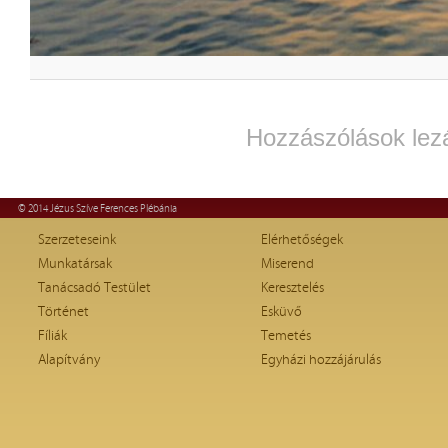
Hozzászólások lez
© 2014 Jézus Szíve Ferences Plébánia
Szerzeteseink
Elérhetőségek
Munkatársak
Miserend
Tanácsadó Testület
Keresztelés
Történet
Esküvő
Fíliák
Temetés
Alapítvány
Egyházi hozzájárulás