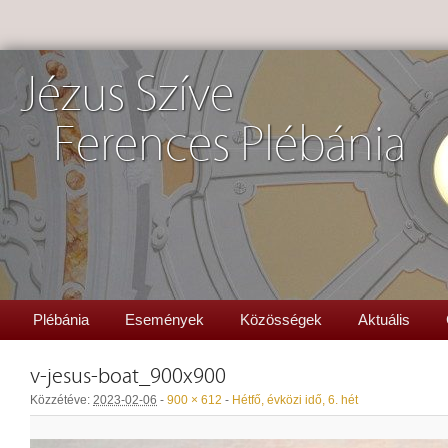
Jézus Szíve
Ferences Plébánia
Plébánia
Események
Közösségek
Aktuális
v-jesus-boat_900x900
Közzétéve:
2023-02-06
-
900 × 612
-
Hétfő, évközi idő, 6. hét