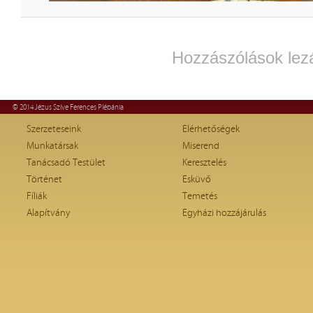
Hozzászólások lez
© 2014 Jézus Szíve Ferences Plébánia
Szerzeteseink
Elérhetőségek
Munkatársak
Miserend
Tanácsadó Testület
Keresztelés
Történet
Esküvő
Fíliák
Temetés
Alapítvány
Egyházi hozzájárulás