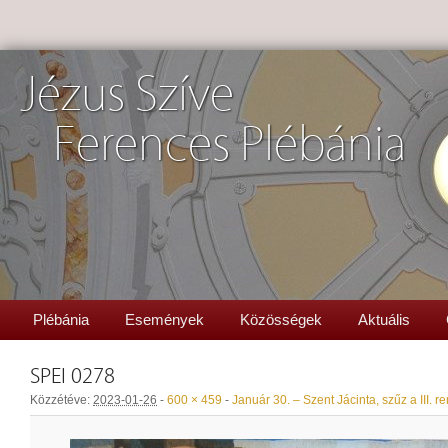
Jézus Szíve
Ferences Plébánia
Plébánia
Események
Közösségek
Aktuális
SPEI 0278
Közzétéve:
2023-01-26
-
600 × 459
-
Január 30. – Szent Jácinta, szűz a III. r