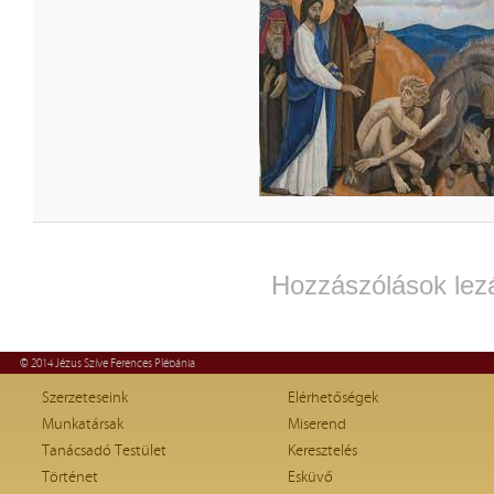
Hozzászólások lez
© 2014 Jézus Szíve Ferences Plébánia
Szerzeteseink
Elérhetőségek
Munkatársak
Miserend
Tanácsadó Testület
Keresztelés
Történet
Esküvő