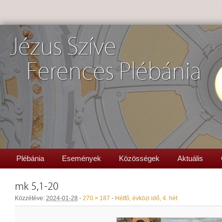
Jézus Szíve
Ferences Plébánia
Plébánia
Események
Közösségek
Aktuális
mk 5,1-20
Közzétéve:
2024-01-28
-
270 × 187
-
Hétfő, évközi idő, 4. hét