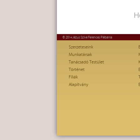
H
© 2014 Jézus Szíve Ferences Plébánia
Szerzeteseink
Munkatársak
Tanácsadó Testület
Történet
Fíliák
Alapítvány