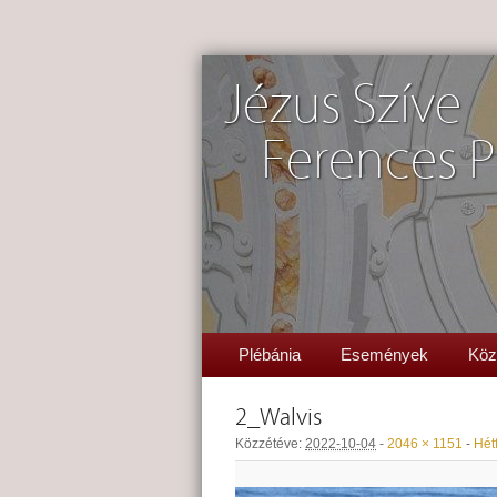
Jézus Szíve
Ferences P
Plébánia
Események
Köz
2_Walvis
Közzétéve:
2022-10-04
-
2046 × 1151
-
Hétf