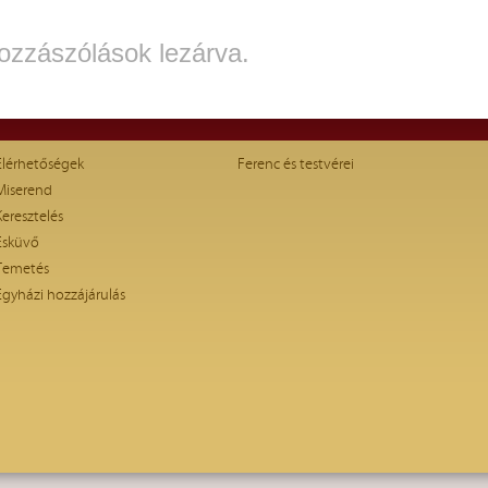
ozzászólások lezárva.
Elérhetőségek
Ferenc és testvérei
Miserend
Keresztelés
Esküvő
Temetés
Egyházi hozzájárulás