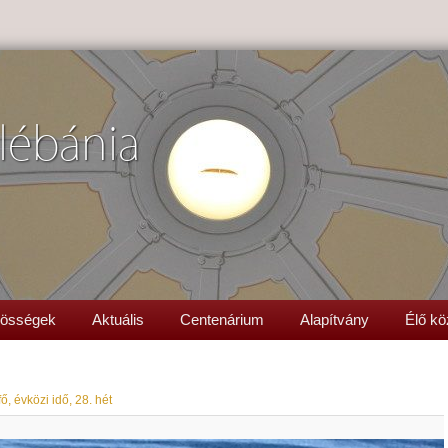
lébánia
össégek
Aktuális
Centenárium
Alapítvány
Élő kö
ő, évközi idő, 28. hét