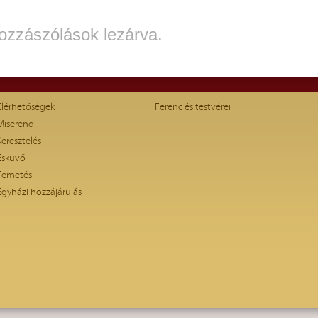
ozzászólások lezárva.
Elérhetőségek
Ferenc és testvérei
Miserend
Keresztelés
Esküvő
Temetés
Egyházi hozzájárulás