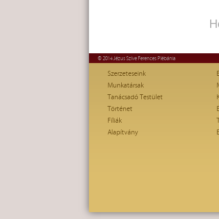
H
© 2014 Jézus Szíve Ferences Plébánia
Szerzeteseink
Munkatársak
Tanácsadó Testület
Történet
Fíliák
Alapítvány