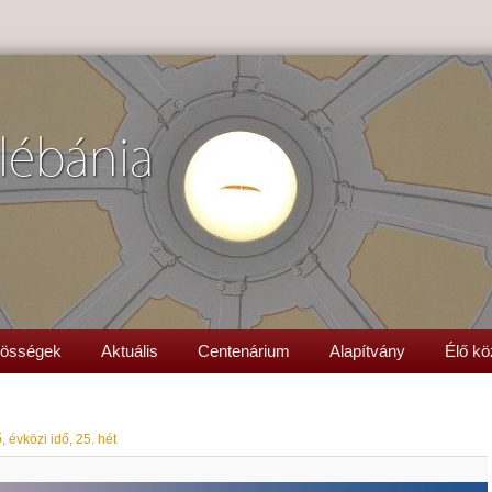
lébánia
össégek
Aktuális
Centenárium
Alapítvány
Élő kö
, évközi idő, 25. hét