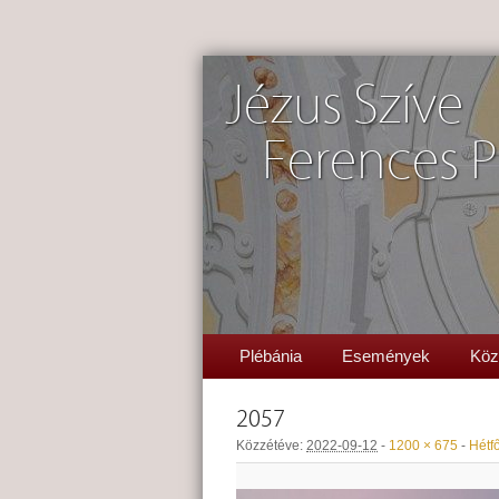
Jézus Szíve
Ferences P
Plébánia
Események
Köz
2057
Közzétéve:
2022-09-12
-
1200 × 675
-
Hétfő