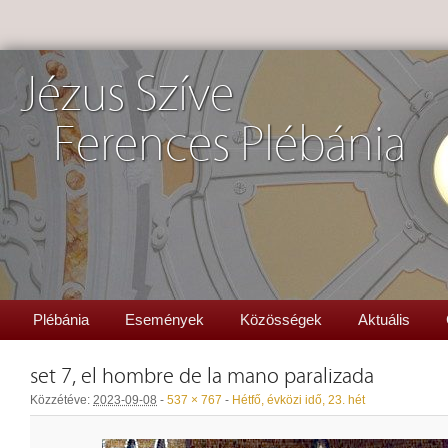
Jézus Szíve
Ferences Plébánia
Plébánia
Események
Közösségek
Aktuális
set 7, el hombre de la mano paralizada
Közzétéve:
2023-09-08
-
537 × 767
-
Hétfő, évközi idő, 23. hét