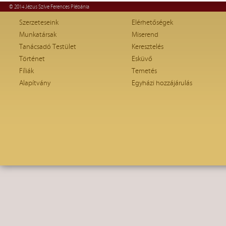
© 2014 Jézus Szíve Ferences Plébánia
Szerzeteseink
Elérhetőségek
Munkatársak
Miserend
Tanácsadó Testület
Keresztelés
Történet
Esküvő
Fíliák
Temetés
Alapítvány
Egyházi hozzájárulás