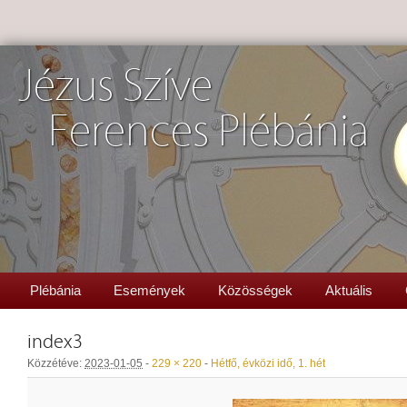
Jézus Szíve
Ferences Plébánia
Plébánia
Események
Közösségek
Aktuális
index3
Közzétéve:
2023-01-05
-
229 × 220
-
Hétfő, évközi idő, 1. hét