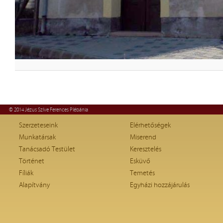
© 2014 Jézus Szíve Ferences Plébánia
Szerzeteseink
Elérhetőségek
Munkatársak
Miserend
Tanácsadó Testület
Keresztelés
Történet
Esküvő
Fíliák
Temetés
Alapítvány
Egyházi hozzájárulás