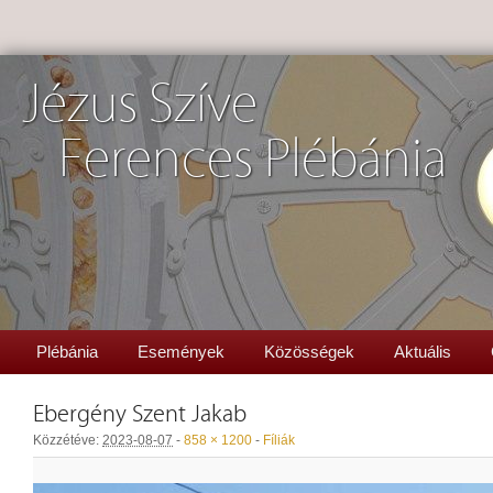
Jézus Szíve
Ferences Plébánia
Plébánia
Események
Közösségek
Aktuális
Ebergény Szent Jakab
Közzétéve:
2023-08-07
-
858 × 1200
-
Fíliák