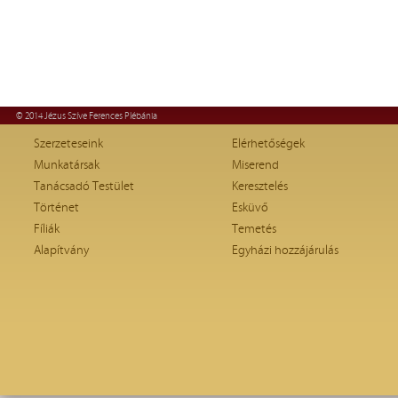
© 2014 Jézus Szíve Ferences Plébánia
Szerzeteseink
Elérhetőségek
Munkatársak
Miserend
Tanácsadó Testület
Keresztelés
Történet
Esküvő
Fíliák
Temetés
Alapítvány
Egyházi hozzájárulás