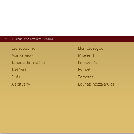
© 2014 Jézus Szíve Ferences Plébánia
Szerzeteseink
Elérhetőségek
Munkatársak
Miserend
Tanácsadó Testület
Keresztelés
Történet
Esküvő
Fíliák
Temetés
Alapítvány
Egyházi hozzájárulás