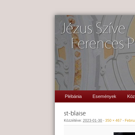
Jézus Szíve
Ferences P
Plébánia
Események
Köz
st-blaise
Közzétéve:
2023-01-30
-
350 × 467
-
Febru