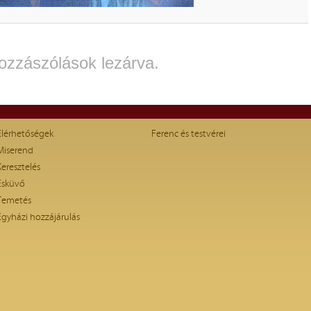
ozzászólások lezárva.
Elérhetőségek
Ferenc és testvérei
Miserend
Keresztelés
Esküvő
Temetés
Egyházi hozzájárulás