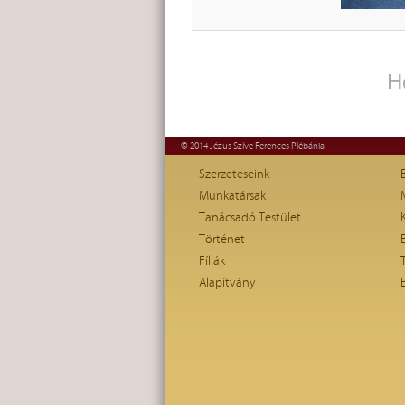
H
© 2014 Jézus Szíve Ferences Plébánia
Szerzeteseink
Munkatársak
Tanácsadó Testület
Történet
Fíliák
Alapítvány