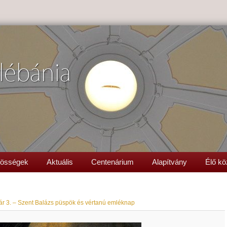
lébánia
össégek
Aktuális
Centenárium
Alapítvány
Élő kö
ár 3. – Szent Balázs püspök és vértanú emléknap