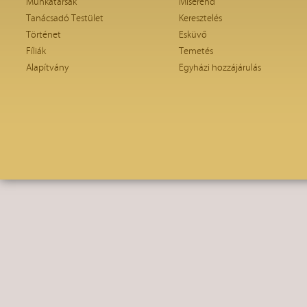
Munkatársak
Miserend
Tanácsadó Testület
Keresztelés
Történet
Esküvő
Fíliák
Temetés
Alapítvány
Egyházi hozzájárulás