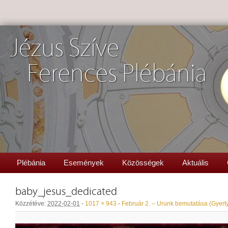
Jézus Szíve
Ferences Plébánia
Plébánia
Események
Közösségek
Aktuális
baby_jesus_dedicated
Közzétéve:
2022-02-01
-
1017 × 943
-
Február 2. – Urunk bemutatása (Gyer