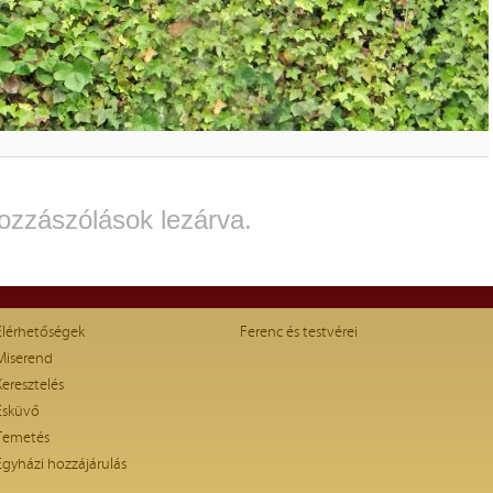
ozzászólások lezárva.
Elérhetőségek
Ferenc és testvérei
Miserend
Keresztelés
Esküvő
Temetés
Egyházi hozzájárulás