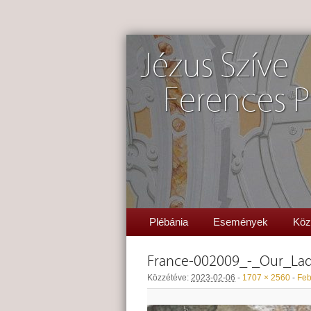
Jézus Szíve
Ferences P
Plébánia
Események
Köz
France-002009_-_Our_La
Közzétéve:
2023-02-06
-
1707 × 2560
-
Feb