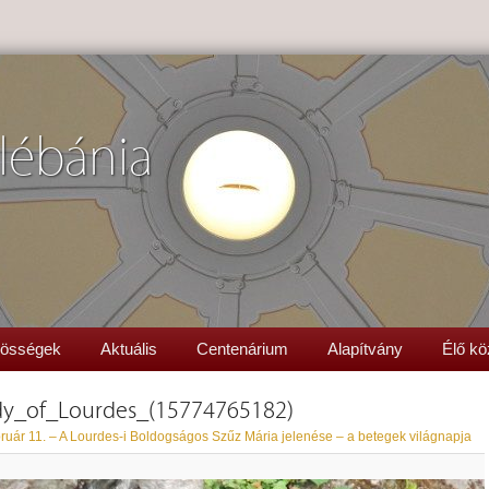
lébánia
össégek
Aktuális
Centenárium
Alapítvány
Élő kö
dy_of_Lourdes_(15774765182)
ruár 11. – A Lourdes-i Boldogságos Szűz Mária jelenése – a betegek világnapja