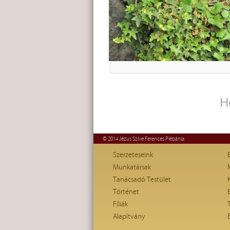
H
© 2014 Jézus Szíve Ferences Plébánia
Szerzeteseink
Munkatársak
Tanácsadó Testület
Történet
Fíliák
Alapítvány