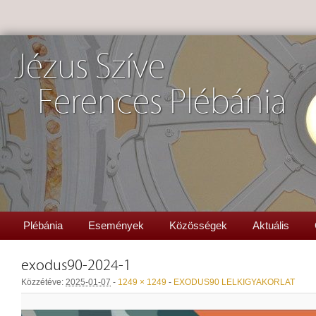
Jézus Szíve
Ferences Plébánia
Plébánia
Események
Közösségek
Aktuális
exodus90-2024-1
Közzétéve:
2025-01-07
-
1249 × 1249
-
EXODUS90 LELKIGYAKORLAT