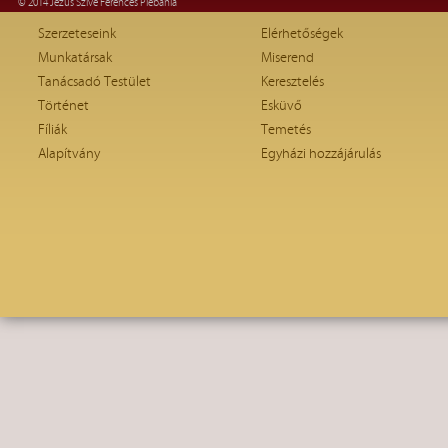
© 2014 Jézus Szíve Ferences Plébánia
Szerzeteseink
Elérhetőségek
Munkatársak
Miserend
Tanácsadó Testület
Keresztelés
Történet
Esküvő
Fíliák
Temetés
Alapítvány
Egyházi hozzájárulás