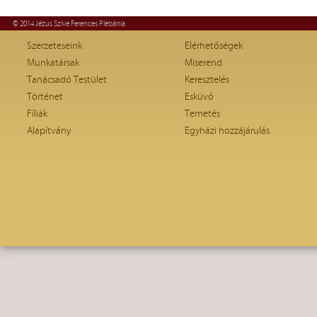
© 2014 Jézus Szíve Ferences Plébánia
Szerzeteseink
Elérhetőségek
Munkatársak
Miserend
Tanácsadó Testület
Keresztelés
Történet
Esküvő
Fíliák
Temetés
Alapítvány
Egyházi hozzájárulás