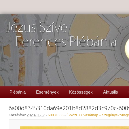
Jézus Szíve
Ferences Plébánia
Plébánia
Események
Közösségek
Aktuális
6a00d8345310da69e201b8d2882d3c970c-600
Közzétéve:
2023-11-17
-
600 × 338
-
Évközi 33. vasárnap – Szegények világ