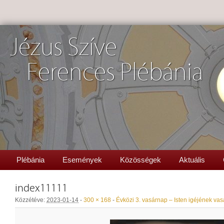
Jézus Szíve
Ferences Plébánia
Plébánia
Események
Közösségek
Aktuális
index11111
Közzétéve:
2023-01-14
-
300 × 168
-
Évközi 3. vasárnap – Isten igéjének va