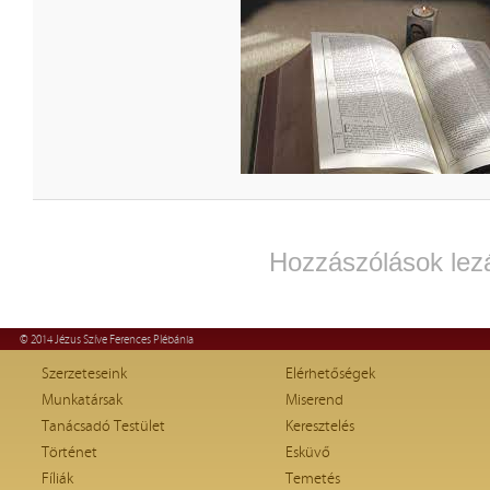
Hozzászólások lez
© 2014 Jézus Szíve Ferences Plébánia
Szerzeteseink
Elérhetőségek
Munkatársak
Miserend
Tanácsadó Testület
Keresztelés
Történet
Esküvő
Fíliák
Temetés