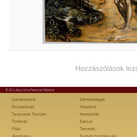
Hozzászólások lez
© 2014 Jézus Szíve Ferences Plébánia
Szerzeteseink
Elérhetőségek
Munkatársak
Miserend
Tanácsadó Testület
Keresztelés
Történet
Esküvő
Fíliák
Temetés
Alapítvány
Egyházi hozzájárulás