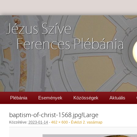
Jézus Szíve
Ferences Plébánia
Plébánia
Események
Közösségek
Aktuális
baptism-of-christ-1568.jpg!Large
Közzétéve:
2023-01-14
-
462 × 600
-
Évközi 2. vasárnap